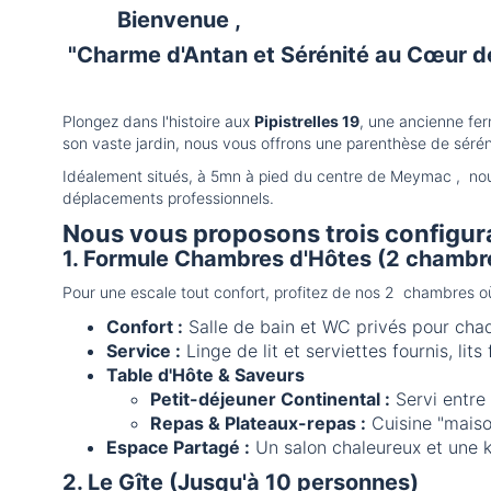
Bienvenue ,
"Charme d'Antan et Sérénité au Cœur 
Plongez dans l'histoire aux
Pipistrelles 19
, une ancienne fer
son vaste jardin, nous vous offrons une parenthèse de séré
Idéalement situés, à 5mn à pied du centre de Meymac , nous
déplacements professionnels.
Nous vous proposons trois configura
1. Formule Chambres d'Hôtes (2 chambr
Pour une escale tout confort, profitez de nos 2 chambres o
Confort :
Salle de bain et WC privés pour ch
Service :
Linge de lit et serviettes fournis, lits 
Table d'Hôte & Saveurs
Petit-déjeuner Continental :
Servi entre
Repas & Plateaux-repas :
Cuisine "maison
Espace Partagé :
Un salon chaleureux et une k
2. Le Gîte (Jusqu'à 10 personnes)