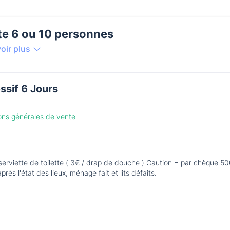
te 6 ou 10 personnes
oir plus
ssif 6 Jours
ions générales de vente
 toilette ( 3€ / drap de douche ) Caution = par chèque 500€ à
remettre à votre arrivée, restitution le jour de votre départ après l'état des lieux, ménage fait et lits défaits.