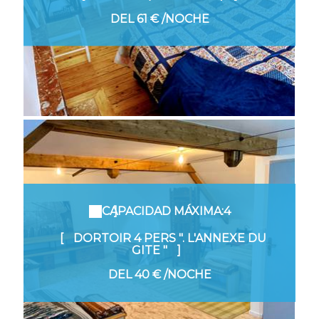
DEL
61 €
/NOCHE
CAPACIDAD MÁXIMA:4
DORTOIR 4 PERS ". L'ANNEXE DU
GITE "
DEL
40 €
/NOCHE