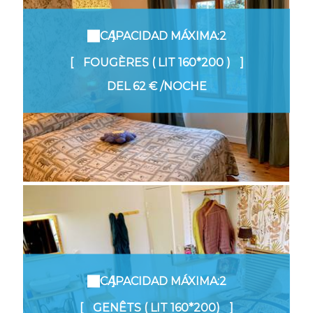
CAPACIDAD MÁXIMA:2
FOUGÈRES ( LIT 160*200 )
DEL
62 €
/NOCHE
CAPACIDAD MÁXIMA:2
GENÊTS ( LIT 160*200)