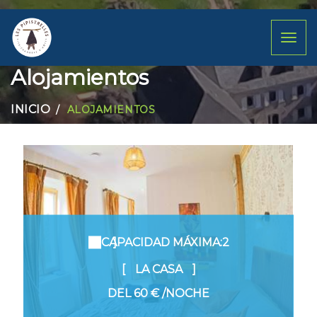
Toggl
naviga
Alojamientos
INICIO
ALOJAMIENTOS
CAPACIDAD MÁXIMA:2
LA CASA
DEL
60 €
/NOCHE