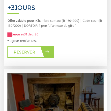
+3JOURS
Offre valable pour :
Chambre cantou (lit 160*200)
|
Cote cour (lit
180*200)
|
DORTOIR 4 pers ". l'annexe du gite "
Jusqu'au
31 déc. 26
+ 3 jours remise 10%
RÉSERVER